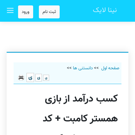
نینا لایک
ثبت نام
ورود
صفحه اول
>>
دانستنی ها
>>
ی
ی
ی
کسب درآمد از بازی
همستر کامبت + کد