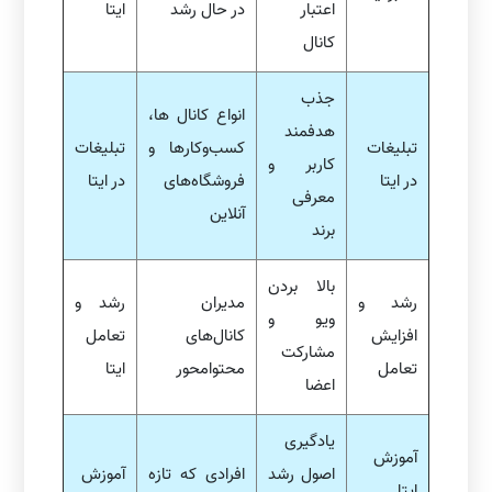
اعتبار
در حال رشد
ایتا
کانال
جذب
انواع کانال ها،
هدفمند
تبلیغات
کسب‌وکارها و
تبلیغات
کاربر و
در ایتا
فروشگاه‌های
در ایتا
معرفی
آنلاین
برند
بالا بردن
رشد و
مدیران
رشد و
ویو و
افزایش
کانال‌های
تعامل
مشارکت
تعامل
محتوامحور
ایتا
اعضا
یادگیری
آموزش
اصول رشد
افرادی که تازه
آموزش
ایتا