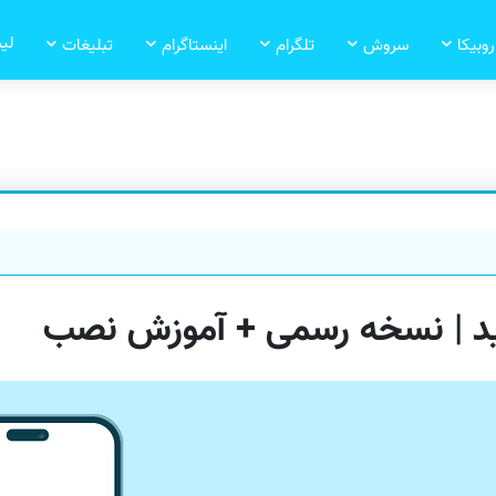
لی
روبیکا
سروش
تلگرام
اینستاگرام
تبلیغات
روید | نسخه رسمی + آموزش نصب