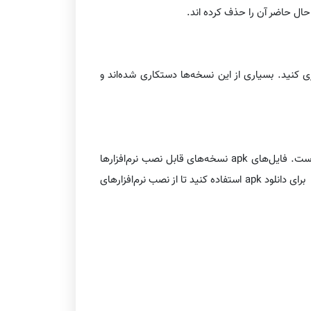
 حال حاضر آن را حذف کرده اند.
 کنید. بسیاری از این نسخه‌ها دستکاری شده‌اند و
در صورتی که به گوگل پلی و سایت رسمی تلگرام دسترسی ندارید، نصب فایل apk یک گزینه دیگر برای دانلود تلگرام برای اندروید است. فایل‌های apk نسخه‌های قابل نصب نرم‌افزارها
هستند که می‌توانند مستقیماً روی دستگاه شما نصب شوند. با این حال، مهم است که از منابع معتبر مانند APKPure و APKMirror برای دانلود apk استفاده کنید تا از نصب نرم‌افزارهای