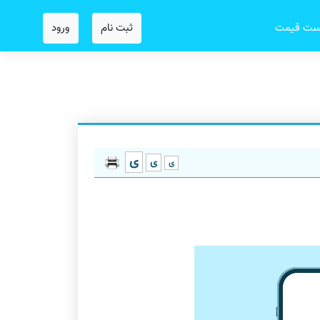
ثبت نام
ورود
ست قیمت
ی
ی
ی